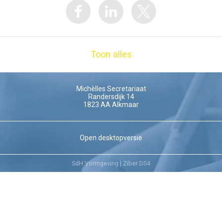
Toon alles
Michèlles Secretariaat
Randersdijk 14
1823 AA
Alkmaar
Open desktopversie
SdH Vormgeving |
Ziber DS4